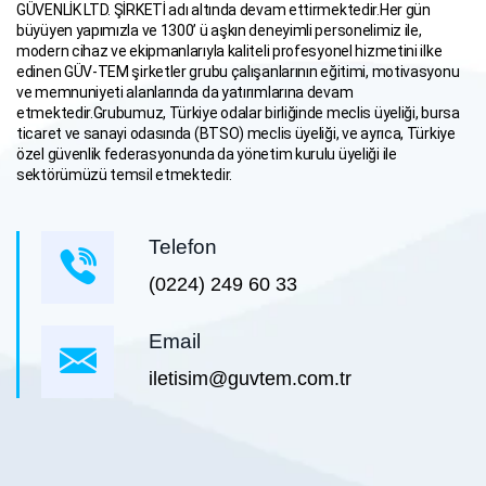
GÜVENLİK LTD. ŞİRKETİ adı altında devam ettirmektedir.Her gün
büyüyen yapımızla ve 1300’ ü aşkın deneyimli personelimiz ile,
modern cihaz ve ekipmanlarıyla kaliteli profesyonel hizmetini ilke
edinen GÜV-TEM şirketler grubu çalışanlarının eğitimi, motivasyonu
ve memnuniyeti alanlarında da yatırımlarına devam
etmektedir.Grubumuz, Türkiye odalar birliğinde meclis üyeliği, bursa
ticaret ve sanayi odasında (BTSO) meclis üyeliği, ve ayrıca, Türkiye
özel güvenlik federasyonunda da yönetim kurulu üyeliği ile
sektörümüzü temsil etmektedir.
Telefon
(0224) 249 60 33
Email
iletisim@guvtem.com.tr