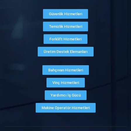
Güvenlik Hizmetleri
Temizlik Hizmetleri
Forklift Hizmetleri
Üretim Destek Elemanları
Bahçıvan Hizmetleri
Vinç Hizmetleri
Yardımcı İş Gücü
Makine Operatör Hizmetleri