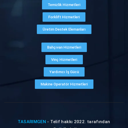
Temizlik Hizmetleri
Forklift Hizmetleri
Üretim Destek Elemanları
Bahçıvan Hizmetleri
Vinç Hizmetleri
Yardımcı İş Gücü
Makine Operatör Hizmetleri
TASARIMGEN
- Telif hakkı 2022. tarafından