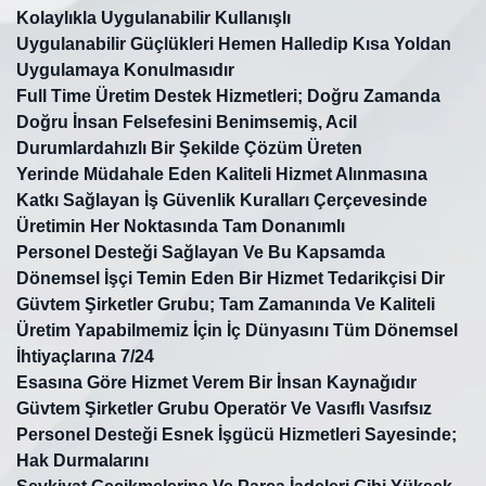
Kolaylıkla Uygulanabilir Kullanışlı
Uygulanabilir Güçlükleri Hemen Halledip Kısa Yoldan
Uygulamaya Konulmasıdır
Full Time Üretim Destek Hizmetleri; Doğru Zamanda
Doğru İnsan Felsefesini Benimsemiş, Acil
Durumlardahızlı Bir Şekilde Çözüm Üreten
Yerinde Müdahale Eden Kaliteli Hizmet Alınmasına
Katkı Sağlayan İş Güvenlik Kuralları Çerçevesinde
Üretimin Her Noktasında Tam Donanımlı
Personel Desteği Sağlayan Ve Bu Kapsamda
Dönemsel İşçi Temin Eden Bir Hizmet Tedarikçisi Dir
Güvtem Şirketler Grubu; Tam Zamanında Ve Kaliteli
Üretim Yapabilmemiz İçin İç Dünyasını Tüm Dönemsel
İhtiyaçlarına 7/24
Esasına Göre Hizmet Verem Bir İnsan Kaynağıdır
Güvtem Şirketler Grubu Operatör Ve Vasıflı Vasıfsız
Personel Desteği Esnek İşgücü Hizmetleri Sayesinde;
Hak Durmalarını